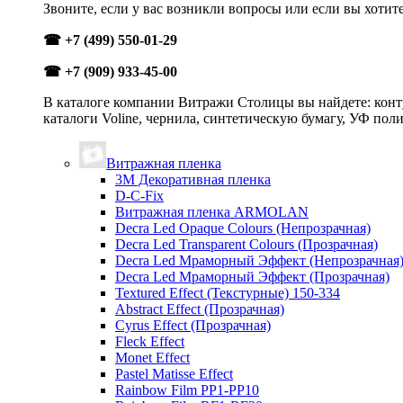
Звоните, если у вас возникли вопросы или если вы хотит
☎ +7 (499) 550-01-29
☎ +7 (909) 933-45-00
В каталоге компании Витражи Столицы вы найдете: конту
каталоги Voline, чернила, синтетическую бумагу, УФ пол
Витражная пленка
3М Декоративная пленка
D-C-Fix
Витражная пленка ARMOLAN
Decra Led Opaque Colours (Непрозрачная)
Decra Led Transparent Colours (Прозрачная)
Decra Led Мраморный Эффект (Непрозрачная
Decra Led Мраморный Эффект (Прозрачная)
Textured Effect (Текстурные) 150-334
Abstract Effect (Прозрачная)
Cyrus Effect (Прозрачная)
Fleck Effect
Monet Effect
Pastel Matisse Effect
Rainbow Film PP1-PP10