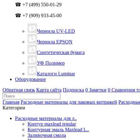
☎ +7 (499) 550-01-29
☎ +7 (909) 933-45-00
Чернила UV-LED
Чернила EPSON
Синтетическая бумага
УФ Полимер
Каталоги Luminar
Оборудование
Обратная связь
Карта сайта
Подписка
0
Заметки
0
Сравнения т
Главная
Расходные материалы для лаковых витражей
Расходны
Категории
Расходные материалы для л..
Контур maxlead regular
Контурная эмаль Maxlead L..
Заливочная смола