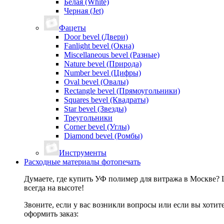
Белая (White)
Черная (Jet)
Фацеты
Door bevel (Двери)
Fanlight bevel (Окна)
Miscellaneous bevel (Разные)
Nature bevel (Природа)
Number bevel (Цифры)
Oval bevel (Овалы)
Rectangle bevel (Прямоугольники)
Squares bevel (Квадраты)
Star bevel (Звезды)
Треугольники
Corner bevel (Углы)
Diamond bevel (Ромбы)
Инструменты
Расходные материалы фотопечать
Думаете, где купить УФ полимер для витража в Москве? 
всегда на высоте!
Звоните, если у вас возникли вопросы или если вы хоти
оформить заказ: