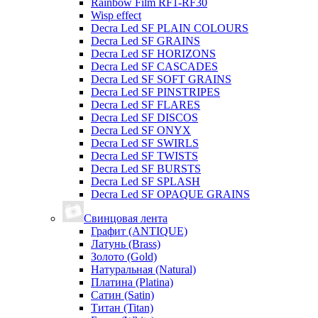
Rainbow Film RF1-RF30
Wisp effect
Decra Led SF PLAIN COLOURS
Decra Led SF GRAINS
Decra Led SF HORIZONS
Decra Led SF CASCADES
Decra Led SF SOFT GRAINS
Decra Led SF PINSTRIPES
Decra Led SF FLARES
Decra Led SF DISCOS
Decra Led SF ONYX
Decra Led SF SWIRLS
Decra Led SF TWISTS
Decra Led SF BURSTS
Decra Led SF SPLASH
Decra Led SF OPAQUE GRAINS
Свинцовая лента
Графит (ANTIQUE)
Латунь (Brass)
Золото (Gold)
Натуральная (Natural)
Платина (Platina)
Сатин (Satin)
Титан (Titan)