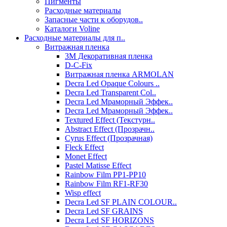
Пигменты
Расходные материалы
Запасные части к оборудов..
Каталоги Voline
Расходные материалы для п..
Витражная пленка
3М Декоративная пленка
D-C-Fix
Витражная пленка ARMOLAN
Decra Led Opaque Colours ..
Decra Led Transparent Col..
Decra Led Мраморный Эффек..
Decra Led Мраморный Эффек..
Textured Effect (Текстурн..
Abstract Effect (Прозрачн..
Cyrus Effect (Прозрачная)
Fleck Effect
Monet Effect
Pastel Matisse Effect
Rainbow Film PP1-PP10
Rainbow Film RF1-RF30
Wisp effect
Decra Led SF PLAIN COLOUR..
Decra Led SF GRAINS
Decra Led SF HORIZONS