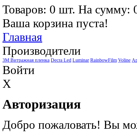
Товаров: 0 шт. На сумму: 0
Ваша корзина пуста!
Главная
Производители
3M Витражная пленка
Decra Led
Luminar
RainbowFilm
Voline
Ар
Войти
X
Авторизация
Добро пожаловать! Вы мо